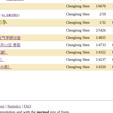
Chenglong Shen
1/6670
Chenglong Shen
2/59
r:
Re: 北戴河照片
)
Chenglong Shen
1/32
Chenglong Shen
2/5426
间天气学研讨会
Chenglong Shen
1/4835
年8月12日 贵阳
Chenglong Shen
1/4733
西湖）
Chenglong Shen
1/4322
园）
Chenglong Shen
1/4237
氏小苑）
Chenglong Shen
1/4320
ons
|
Statistics
|
FAQ
resolution and with the
normal
size of fonts.