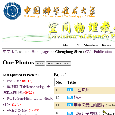
About SPD
Members
Researc
中文版
Location:
Homepage
>>
Chenglong Shen
:
CV
-
Publications
Our Photos
Page: 1
Last Updated 10 Posters:
For Li-Jen
(01/13)
No.
Title
解决IDL在新版mac os中gui无
13
一些照片
法出现的问题
(09/22)
12
扬州
Re: Python中list、tuple、dict区
别[转]
(12/07)
11
申卓义最近的照片
(Last Po
nfs服务器配置
(09/03)
10
我家儿子的照片
(Last P