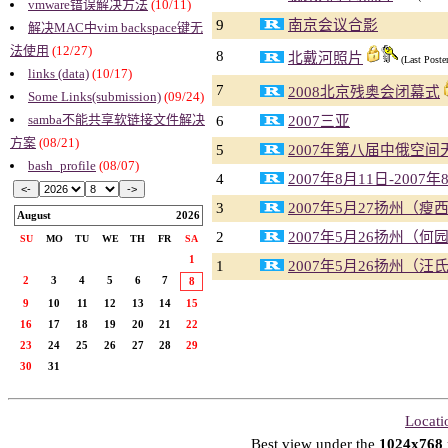
vmware错误解决方法
(10/11)
9
南京会议合影
解决MAC中vim backspace键无
法使用
(12/27)
8
北戴河照片
(Last Poste
links (data)
(10/17)
7
2008北京残奥会闭幕式
Some Links(submission)
(09/24)
samba不能共享软链接文件解决
6
2007三亚
方案
(08/21)
5
2007年第八届中俄空
bash_profile
(08/07)
4
2007年8月11日-2007
3
2007年5月27扬州（瘦
August
2026
2
2007年5月26扬州（何
SU
MO
TU
WE
TH
FR
SA
1
1
2007年5月26扬州（汪
2
3
4
5
6
7
8
9
10
11
12
13
14
15
16
17
18
19
20
21
22
23
24
25
26
27
28
29
30
31
Locati
Best view under the
1024x768