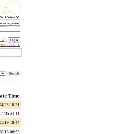
n Up
://222.195.74.11/
ate Time
04/25 10:21
04/05 21:11
03/19 18:44
06/18 08:56