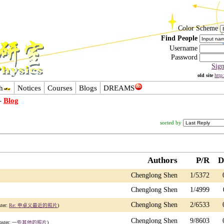
Color Scheme
Find People
Username
Password
Sig
old site
http
h
Notices
Courses
Blogs
DREAMS
-
Blog
sorted by
Authors
P/R
D
Chenglong Shen
1/5372
Chenglong Shen
1/4999
Chenglong Shen
2/6533
ster:
Re: 申卓义最近的照片
)
Chenglong Shen
9/8603
oster:
一些其他的照片
)