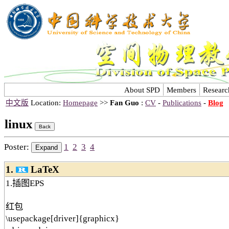
About SPD
Members
Researc
中文版
Location:
Homepage
>>
Fan Guo
:
CV
-
Publications
-
Blog
linux
Poster:
1
2
3
4
1.
LaTeX
1.插图EPS
红包
\usepackage[driver]{graphicx}