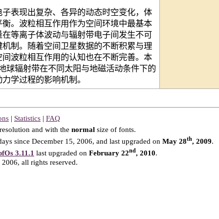
电子表现出复杂、各异的动态时空变化，体
平衡。波粒相互作用作为空间环境中最基本
量在等离子体波动与辐射带电子间发生不可
键机制。随着空间卫星数据的不断积累与理
空间波粒相互作用的认知也在不断完善。本
述地球辐射带在不同太阳与地磁活动条件下的
动力学过程的影响机制。
ons
|
Statistics
|
FAQ
resolution and with the
normal
size of fonts.
th
ays since December 15, 2006, and last upgraded on
May 28
, 2009
.
nd
fOs 3.11.1
last upgraded on
February 22
, 2010
.
2006, all rights reserved.