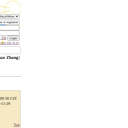
n Up
://222.195.74.11/
ao Zhang
]
 09:56 CST
7-11-29
Top