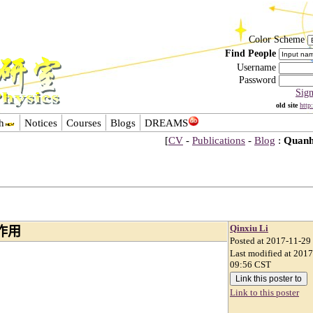
Color Scheme
Find People
Username
Password
Sig
old site
http
h
Notices
Courses
Blogs
DREAMS
[
CV
-
Publications
-
Blog
:
Quanh
Qinxiu Li
作用
Posted at 2017-11-29
Last modified at 201
09:56 CST
Link to this poster