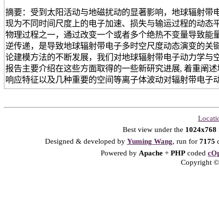
摘要：受到太阳活动与地磁扰动的显著影响，地球辐射带
现为不同时间尺度上的电子加速、损失与输运过程的动态
物理过程之一，通过改变一个或者多个绝热不变量导致能
逆传递，是导致地球辐射带电子多时空尺度动态演变的关
论建模方法的不断发展，我们对地球辐射带电子动力学与
报告主要介绍在这些方面取得的一些新研究进展, 着重阐
响应特征以及几种重要的空间等离子体波动对辐射带电子
Locati
Best view under the
1024x768
Designed & developed by
Yuming Wang
, run for
7175
d
Powered by
Apache
+
PHP
coded
cOp
Copyright © 