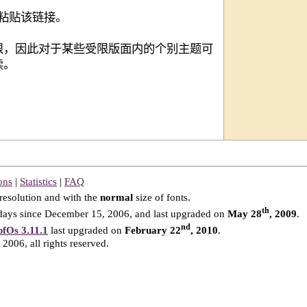
钮来粘贴该链接。
限，因此对于某些受限版面内的个别主题可
读。
ons
|
Statistics
|
FAQ
resolution and with the
normal
size of fonts.
th
ays since December 15, 2006, and last upgraded on
May 28
, 2009
.
nd
fOs 3.11.1
last upgraded on
February 22
, 2010
.
2006, all rights reserved.