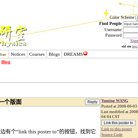
Color Scheme
Find People
Username
Password
Sig
old site
http
h
Notices
Courses
Blogs
DREAMS
-
Blog
Yuming WANG
另一个版面
Posted at 2008-06-03
Last modified at 200
04:04 CST
Link to this poster
nk this poster to”的按钮，找到它
Source Code