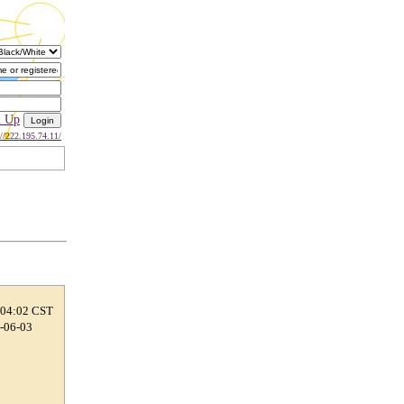
n Up
://222.195.74.11/
 04:02 CST
8-06-03