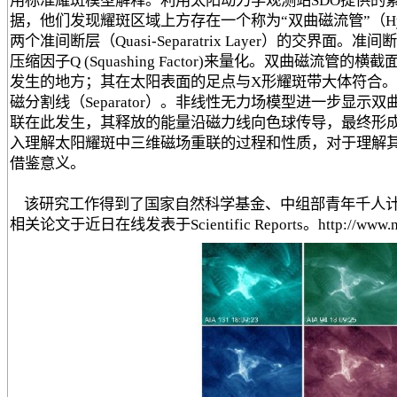
用标准耀斑模型解释。利用太阳动力学观测站SDO提供的
据，他们发现耀斑区域上方存在一个称为“双曲磁流管”（Hyperb
两个准间断层（Quasi-Separatrix Layer）的交
压缩因子Q (Squashing Factor)来量化。双曲磁流
发生的地方；其在太阳表面的足点与X形耀斑带大体符合
磁分割线（Separator）。非线性无力场模型进一步显
联在此发生，其释放的能量沿磁力线向色球传导，最终形
入理解太阳耀斑中三维磁场重联的过程和性质，对于理解
借鉴意义。
该研究工作得到了国家自然科学基金、中组部青年千人计
相关论文于近日在线发表于Scientific Reports。http://www.nature