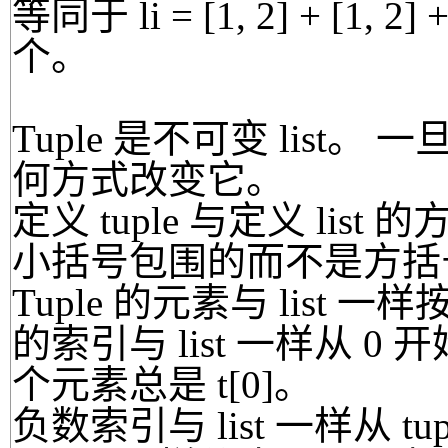
等同于 li = [1, 2] + [1, 
个。
Tuple 是不可变 list。
何方式改变它。
定义 tuple 与定义 li
小括号包围的而不是方括
Tuple 的元素与 list 
的索引与 list 一样从 0 
个元素总是 t[0]。
负数索引与 list 一样从 