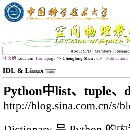
About SPD
Members
Researc
中文版
Location:
Homepage
>>
Chenglong Shen
:
CV
-
Publications
IDL & Linux
Python中list、tuple、
http://blog.sina.com.cn/s
Dictionary 是 Pyth