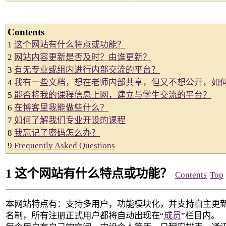
Contents
1
这个网站有什么特点或功能？
2
网站内容更新是否及时？由谁更新？
3
有无专业或组内进行内部交流的平台？
4
我有一些文档，想在老师内部共享，但又不想公开，如
5
能否将我的课程信息上网，建立与学生交流的平台？
6
在博客里我能做些什么？
7
如何了解我们专业开设的课程
8
我忘记了密码怎么办？
9
Frequently Asked Questions
1 这个网站有什么特点或功能？
Contents
Top
本网站特点有：支持多用户，功能模块化，并支持自主更
名制，所有注册正式用户都将自动出现在“
成员
”栏目内。