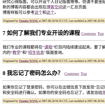
研究心得版面，可以开设个人日记版面等等。但请不要张
新的博客内容都会出现在
博客空间
这一汇总页面.
博客样板可以参考
这个
和
这个
。
Originated by
Yuming WANG
at 2007-08-28 04:35 CST, Last modified at 2007-08-28 04
7 如何了解我们专业开设的课程
Contents
Top
我们专业的课程都将在“
课程
”栏目内陆续建设起来。要了
内的“
教学
”和“
招生信息
”版面查询。
Originated by
Yuming WANG
at 2007-08-28 04:35 CST, Last modified at 2007-08-28 04
8 我忘记了密码怎么办？
Contents
Top
如果你忘记了登录密码，你可以在出错信息下放发现“忘记
和安全码进行确认。如果你的安全码也忘记了，请发信给
Originated by
Yuming WANG
at 2007-08-28 04:36 CST, Last modified at 2007-08-28 04