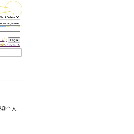
n Up
://222.195.74.11/
或我个人