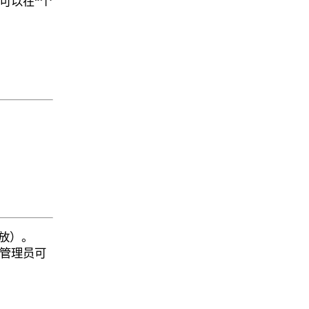
可以在“个
放）。
管理员可